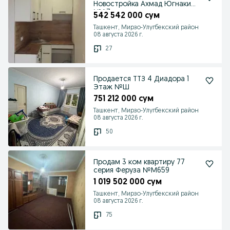
Новостройка Ахмад Югнаки
№А7
542 542 000 сум
Ташкент, Мирзо-Улугбекский район
08 августа 2026 г.
27
Продается ТТЗ 4 Диадора 1
Этаж №Ш
751 212 000 сум
Ташкент, Мирзо-Улугбекский район
08 августа 2026 г.
50
Продам 3 ком квартиру 77
серия Феруза №М659
1 019 502 000 сум
Ташкент, Мирзо-Улугбекский район
08 августа 2026 г.
75